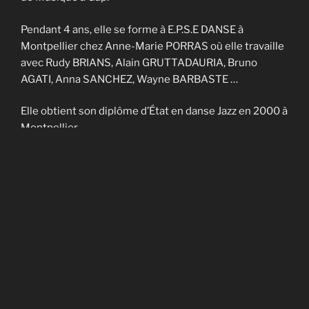
Pendant 4 ans, elle se forme à E.P.S.E DANSE à
Montpellier chez Anne-Marie PORRAS où elle travaille
avec Rudy BRIANS, Alain GRUTTADAURIA, Bruno
AGATI, Anna SANCHEZ, Wayne BARBASTE …
Elle obtient son diplôme d’État en danse Jazz en 2000 à
Montpellier.
Elle enseigne sur Nîmes et Montpellier pendant 4 ans
et fait partie de la Cie contemporaine de Noël
CADAGIANI.
Elle enseigne sur Gap à AVANT-SCENES pendant 5 ans
puis en Savoie à TROUBADOURDANSE pendant plus
de 10 ans.
En 2014, elle obtient son DU en art-thérapie.