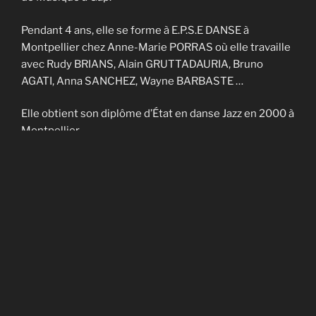
Pendant 4 ans, elle se forme à E.P.S.E DANSE à
Montpellier chez Anne-Marie PORRAS où elle travaille
avec Rudy BRIANS, Alain GRUTTADAURIA, Bruno
AGATI, Anna SANCHEZ, Wayne BARBASTE …
Elle obtient son diplôme d’État en danse Jazz en 2000 à
Montpellier.
Elle enseigne sur Nîmes et Montpellier pendant 4 ans
et fait partie de la Cie contemporaine de Noël
CADAGIANI.
Elle enseigne sur Gap à AVANT-SCENES pendant 5 ans
puis en Savoie à TROUBADOURDANSE pendant plus
de 10 ans.
En 2014, elle obtient son DU en art-thérapie.