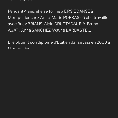
Pendant 4 ans, elle se forme à E.P.S.E DANSE à
Montpellier chez Anne-Marie PORRAS où elle travaille
avec Rudy BRIANS, Alain GRUTTADAURIA, Bruno
AGATI, Anna SANCHEZ, Wayne BARBASTE …
Elle obtient son diplôme d’État en danse Jazz en 2000 à
Montpellier.
Elle enseigne sur Nîmes et Montpellier pendant 4 ans
et fait partie de la Cie contemporaine de Noël
CADAGIANI.
Elle enseigne sur Gap à AVANT-SCENES pendant 5 ans
puis en Savoie à TROUBADOURDANSE pendant plus
de 10 ans.
En 2014, elle obtient son DU en art-thérapie.