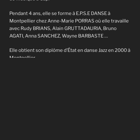
Pendant 4 ans, elle se forme à E.P.S.E DANSE à
Montpellier chez Anne-Marie PORRAS où elle travaille
avec Rudy BRIANS, Alain GRUTTADAURIA, Bruno
AGATI, Anna SANCHEZ, Wayne BARBASTE …
Elle obtient son diplôme d’État en danse Jazz en 2000 à
Montpellier.
Elle enseigne sur Nîmes et Montpellier pendant 4 ans
et fait partie de la Cie contemporaine de Noël
CADAGIANI.
Elle enseigne sur Gap à AVANT-SCENES pendant 5 ans
puis en Savoie à TROUBADOURDANSE pendant plus
de 10 ans.
En 2014, elle obtient son DU en art-thérapie.