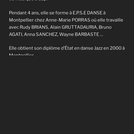
Pendant 4 ans, elle se forme à E.P.S.E DANSE à
Montpellier chez Anne-Marie PORRAS où elle travaille
avec Rudy BRIANS, Alain GRUTTADAURIA, Bruno
AGATI, Anna SANCHEZ, Wayne BARBASTE …
Elle obtient son diplôme d’État en danse Jazz en 2000 à
Montpellier.
Elle enseigne sur Nîmes et Montpellier pendant 4 ans
et fait partie de la Cie contemporaine de Noël
CADAGIANI.
Elle enseigne sur Gap à AVANT-SCENES pendant 5 ans
puis en Savoie à TROUBADOURDANSE pendant plus
de 10 ans.
En 2014, elle obtient son DU en art-thérapie.