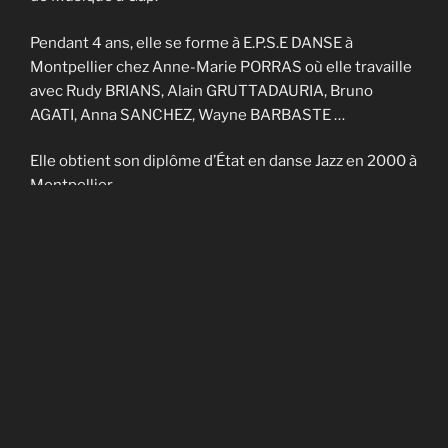
Pendant 4 ans, elle se forme à E.P.S.E DANSE à
Montpellier chez Anne-Marie PORRAS où elle travaille
avec Rudy BRIANS, Alain GRUTTADAURIA, Bruno
AGATI, Anna SANCHEZ, Wayne BARBASTE …
Elle obtient son diplôme d’État en danse Jazz en 2000 à
Montpellier.
Elle enseigne sur Nîmes et Montpellier pendant 4 ans
et fait partie de la Cie contemporaine de Noël
CADAGIANI.
Elle enseigne sur Gap à AVANT-SCENES pendant 5 ans
puis en Savoie à TROUBADOURDANSE pendant plus
de 10 ans.
En 2014, elle obtient son DU en art-thérapie.