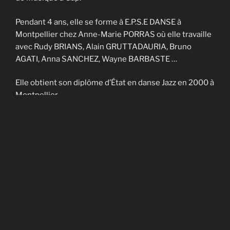
Pendant 4 ans, elle se forme à E.P.S.E DANSE à
Montpellier chez Anne-Marie PORRAS où elle travaille
avec Rudy BRIANS, Alain GRUTTADAURIA, Bruno
AGATI, Anna SANCHEZ, Wayne BARBASTE …
Elle obtient son diplôme d’État en danse Jazz en 2000 à
Montpellier.
Elle enseigne sur Nîmes et Montpellier pendant 4 ans
et fait partie de la Cie contemporaine de Noël
CADAGIANI.
Elle enseigne sur Gap à AVANT-SCENES pendant 5 ans
puis en Savoie à TROUBADOURDANSE pendant plus
de 10 ans.
En 2014, elle obtient son DU en art-thérapie.