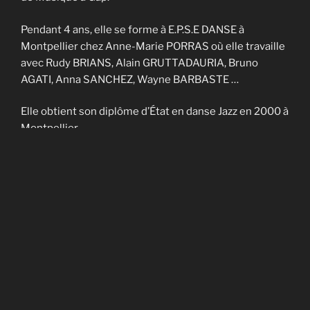
Pendant 4 ans, elle se forme à E.P.S.E DANSE à
Montpellier chez Anne-Marie PORRAS où elle travaille
avec Rudy BRIANS, Alain GRUTTADAURIA, Bruno
AGATI, Anna SANCHEZ, Wayne BARBASTE …
Elle obtient son diplôme d’État en danse Jazz en 2000 à
Montpellier.
Elle enseigne sur Nîmes et Montpellier pendant 4 ans
et fait partie de la Cie contemporaine de Noël
CADAGIANI.
Elle enseigne sur Gap à AVANT-SCENES pendant 5 ans
puis en Savoie à TROUBADOURDANSE pendant plus
de 10 ans.
En 2014, elle obtient son DU en art-thérapie.