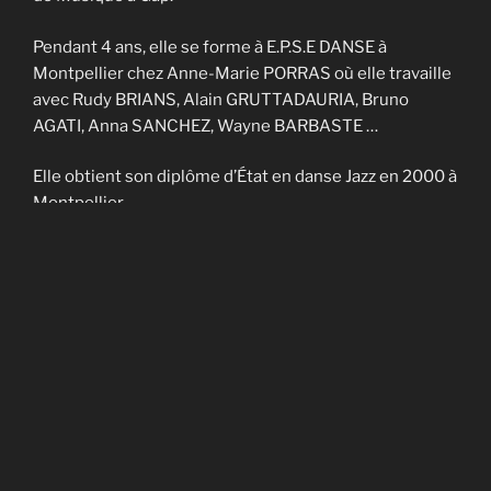
Pendant 4 ans, elle se forme à E.P.S.E DANSE à
Montpellier chez Anne-Marie PORRAS où elle travaille
avec Rudy BRIANS, Alain GRUTTADAURIA, Bruno
AGATI, Anna SANCHEZ, Wayne BARBASTE …
Elle obtient son diplôme d’État en danse Jazz en 2000 à
Montpellier.
Elle enseigne sur Nîmes et Montpellier pendant 4 ans
et fait partie de la Cie contemporaine de Noël
CADAGIANI.
Elle enseigne sur Gap à AVANT-SCENES pendant 5 ans
puis en Savoie à TROUBADOURDANSE pendant plus
de 10 ans.
En 2014, elle obtient son DU en art-thérapie.