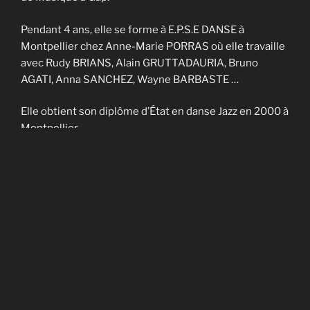
Pendant 4 ans, elle se forme à E.P.S.E DANSE à
Montpellier chez Anne-Marie PORRAS où elle travaille
avec Rudy BRIANS, Alain GRUTTADAURIA, Bruno
AGATI, Anna SANCHEZ, Wayne BARBASTE …
Elle obtient son diplôme d’État en danse Jazz en 2000 à
Montpellier.
Elle enseigne sur Nîmes et Montpellier pendant 4 ans
et fait partie de la Cie contemporaine de Noël
CADAGIANI.
Elle enseigne sur Gap à AVANT-SCENES pendant 5 ans
puis en Savoie à TROUBADOURDANSE pendant plus
de 10 ans.
En 2014, elle obtient son DU en art-thérapie.