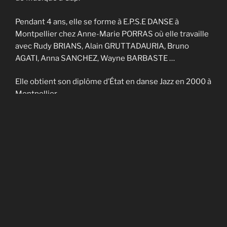
Pendant 4 ans, elle se forme à E.P.S.E DANSE à
Montpellier chez Anne-Marie PORRAS où elle travaille
avec Rudy BRIANS, Alain GRUTTADAURIA, Bruno
AGATI, Anna SANCHEZ, Wayne BARBASTE …
Elle obtient son diplôme d’État en danse Jazz en 2000 à
Montpellier.
Elle enseigne sur Nîmes et Montpellier pendant 4 ans
et fait partie de la Cie contemporaine de Noël
CADAGIANI.
Elle enseigne sur Gap à AVANT-SCENES pendant 5 ans
puis en Savoie à TROUBADOURDANSE pendant plus
de 10 ans.
En 2014, elle obtient son DU en art-thérapie.