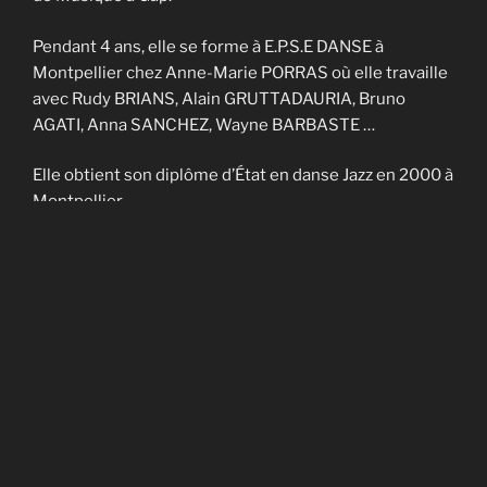
Pendant 4 ans, elle se forme à E.P.S.E DANSE à
Montpellier chez Anne-Marie PORRAS où elle travaille
avec Rudy BRIANS, Alain GRUTTADAURIA, Bruno
AGATI, Anna SANCHEZ, Wayne BARBASTE …
Elle obtient son diplôme d’État en danse Jazz en 2000 à
Montpellier.
Elle enseigne sur Nîmes et Montpellier pendant 4 ans
et fait partie de la Cie contemporaine de Noël
CADAGIANI.
Elle enseigne sur Gap à AVANT-SCENES pendant 5 ans
puis en Savoie à TROUBADOURDANSE pendant plus
de 10 ans.
En 2014, elle obtient son DU en art-thérapie.