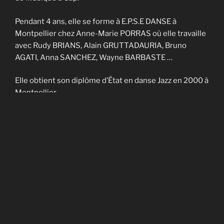
Pendant 4 ans, elle se forme à E.P.S.E DANSE à
Montpellier chez Anne-Marie PORRAS où elle travaille
avec Rudy BRIANS, Alain GRUTTADAURIA, Bruno
AGATI, Anna SANCHEZ, Wayne BARBASTE …
Elle obtient son diplôme d’État en danse Jazz en 2000 à
Montpellier.
Elle enseigne sur Nîmes et Montpellier pendant 4 ans
et fait partie de la Cie contemporaine de Noël
CADAGIANI.
Elle enseigne sur Gap à AVANT-SCENES pendant 5 ans
puis en Savoie à TROUBADOURDANSE pendant plus
de 10 ans.
En 2014, elle obtient son DU en art-thérapie.