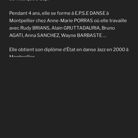
Pendant 4 ans, elle se forme à E.P.S.E DANSE à
Montpellier chez Anne-Marie PORRAS où elle travaille
avec Rudy BRIANS, Alain GRUTTADAURIA, Bruno
AGATI, Anna SANCHEZ, Wayne BARBASTE …
Elle obtient son diplôme d’État en danse Jazz en 2000 à
Montpellier.
Elle enseigne sur Nîmes et Montpellier pendant 4 ans
et fait partie de la Cie contemporaine de Noël
CADAGIANI.
Elle enseigne sur Gap à AVANT-SCENES pendant 5 ans
puis en Savoie à TROUBADOURDANSE pendant plus
de 10 ans.
En 2014, elle obtient son DU en art-thérapie.