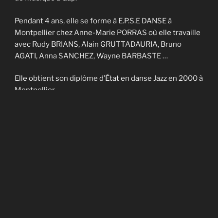
Pendant 4 ans, elle se forme à E.P.S.E DANSE à
Montpellier chez Anne-Marie PORRAS où elle travaille
avec Rudy BRIANS, Alain GRUTTADAURIA, Bruno
AGATI, Anna SANCHEZ, Wayne BARBASTE …
Elle obtient son diplôme d’État en danse Jazz en 2000 à
Montpellier.
Elle enseigne sur Nîmes et Montpellier pendant 4 ans
et fait partie de la Cie contemporaine de Noël
CADAGIANI.
Elle enseigne sur Gap à AVANT-SCENES pendant 5 ans
puis en Savoie à TROUBADOURDANSE pendant plus
de 10 ans.
En 2014, elle obtient son DU en art-thérapie.