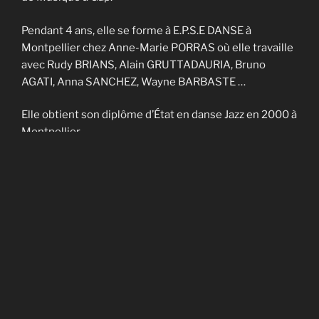
Pendant 4 ans, elle se forme à E.P.S.E DANSE à
Montpellier chez Anne-Marie PORRAS où elle travaille
avec Rudy BRIANS, Alain GRUTTADAURIA, Bruno
AGATI, Anna SANCHEZ, Wayne BARBASTE …
Elle obtient son diplôme d’État en danse Jazz en 2000 à
Montpellier.
Elle enseigne sur Nîmes et Montpellier pendant 4 ans
et fait partie de la Cie contemporaine de Noël
CADAGIANI.
Elle enseigne sur Gap à AVANT-SCENES pendant 5 ans
puis en Savoie à TROUBADOURDANSE pendant plus
de 10 ans.
En 2014, elle obtient son DU en art-thérapie.