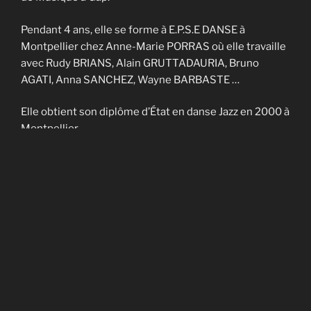
Pendant 4 ans, elle se forme à E.P.S.E DANSE à
Montpellier chez Anne-Marie PORRAS où elle travaille
avec Rudy BRIANS, Alain GRUTTADAURIA, Bruno
AGATI, Anna SANCHEZ, Wayne BARBASTE …
Elle obtient son diplôme d’État en danse Jazz en 2000 à
Montpellier.
Elle enseigne sur Nîmes et Montpellier pendant 4 ans
et fait partie de la Cie contemporaine de Noël
CADAGIANI.
Elle enseigne sur Gap à AVANT-SCENES pendant 5 ans
puis en Savoie à TROUBADOURDANSE pendant plus
de 10 ans.
En 2014, elle obtient son DU en art-thérapie.