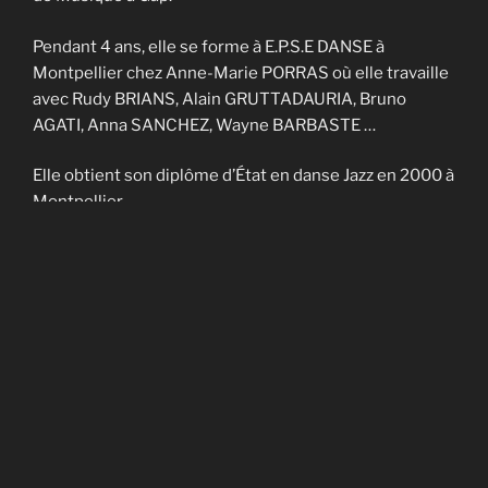
Pendant 4 ans, elle se forme à E.P.S.E DANSE à
Montpellier chez Anne-Marie PORRAS où elle travaille
avec Rudy BRIANS, Alain GRUTTADAURIA, Bruno
AGATI, Anna SANCHEZ, Wayne BARBASTE …
Elle obtient son diplôme d’État en danse Jazz en 2000 à
Montpellier.
Elle enseigne sur Nîmes et Montpellier pendant 4 ans
et fait partie de la Cie contemporaine de Noël
CADAGIANI.
Elle enseigne sur Gap à AVANT-SCENES pendant 5 ans
puis en Savoie à TROUBADOURDANSE pendant plus
de 10 ans.
En 2014, elle obtient son DU en art-thérapie.