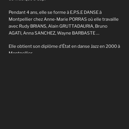
Pendant 4 ans, elle se forme à E.P.S.E DANSE à
Montpellier chez Anne-Marie PORRAS où elle travaille
avec Rudy BRIANS, Alain GRUTTADAURIA, Bruno
AGATI, Anna SANCHEZ, Wayne BARBASTE …
Elle obtient son diplôme d’État en danse Jazz en 2000 à
Montpellier.
Elle enseigne sur Nîmes et Montpellier pendant 4 ans
et fait partie de la Cie contemporaine de Noël
CADAGIANI.
Elle enseigne sur Gap à AVANT-SCENES pendant 5 ans
puis en Savoie à TROUBADOURDANSE pendant plus
de 10 ans.
En 2014, elle obtient son DU en art-thérapie.