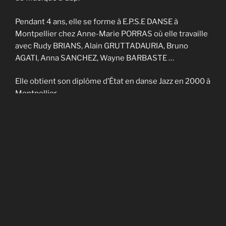
Pendant 4 ans, elle se forme à E.P.S.E DANSE à
Montpellier chez Anne-Marie PORRAS où elle travaille
avec Rudy BRIANS, Alain GRUTTADAURIA, Bruno
AGATI, Anna SANCHEZ, Wayne BARBASTE …
Elle obtient son diplôme d’État en danse Jazz en 2000 à
Montpellier.
Elle enseigne sur Nîmes et Montpellier pendant 4 ans
et fait partie de la Cie contemporaine de Noël
CADAGIANI.
Elle enseigne sur Gap à AVANT-SCENES pendant 5 ans
puis en Savoie à TROUBADOURDANSE pendant plus
de 10 ans.
En 2014, elle obtient son DU en art-thérapie.