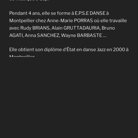
Pendant 4 ans, elle se forme à E.P.S.E DANSE à
Montpellier chez Anne-Marie PORRAS où elle travaille
avec Rudy BRIANS, Alain GRUTTADAURIA, Bruno
AGATI, Anna SANCHEZ, Wayne BARBASTE …
Elle obtient son diplôme d’État en danse Jazz en 2000 à
Montpellier.
Elle enseigne sur Nîmes et Montpellier pendant 4 ans
et fait partie de la Cie contemporaine de Noël
CADAGIANI.
Elle enseigne sur Gap à AVANT-SCENES pendant 5 ans
puis en Savoie à TROUBADOURDANSE pendant plus
de 10 ans.
En 2014, elle obtient son DU en art-thérapie.