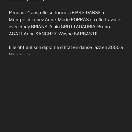
Pendant 4 ans, elle se forme à E.P.S.E DANSE à
Montpellier chez Anne-Marie PORRAS où elle travaille
avec Rudy BRIANS, Alain GRUTTADAURIA, Bruno
AGATI, Anna SANCHEZ, Wayne BARBASTE …
Elle obtient son diplôme d’État en danse Jazz en 2000 à
Montpellier.
Elle enseigne sur Nîmes et Montpellier pendant 4 ans
et fait partie de la Cie contemporaine de Noël
CADAGIANI.
Elle enseigne sur Gap à AVANT-SCENES pendant 5 ans
puis en Savoie à TROUBADOURDANSE pendant plus
de 10 ans.
En 2014, elle obtient son DU en art-thérapie.