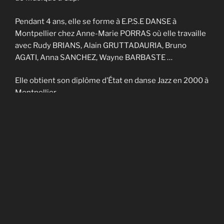
Pendant 4 ans, elle se forme à E.P.S.E DANSE à
Montpellier chez Anne-Marie PORRAS où elle travaille
avec Rudy BRIANS, Alain GRUTTADAURIA, Bruno
AGATI, Anna SANCHEZ, Wayne BARBASTE …
Elle obtient son diplôme d’État en danse Jazz en 2000 à
Montpellier.
Elle enseigne sur Nîmes et Montpellier pendant 4 ans
et fait partie de la Cie contemporaine de Noël
CADAGIANI.
Elle enseigne sur Gap à AVANT-SCENES pendant 5 ans
puis en Savoie à TROUBADOURDANSE pendant plus
de 10 ans.
En 2014, elle obtient son DU en art-thérapie.