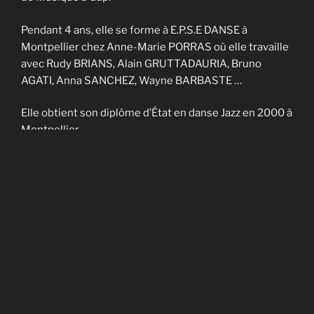
Pendant 4 ans, elle se forme à E.P.S.E DANSE à
Montpellier chez Anne-Marie PORRAS où elle travaille
avec Rudy BRIANS, Alain GRUTTADAURIA, Bruno
AGATI, Anna SANCHEZ, Wayne BARBASTE …
Elle obtient son diplôme d’État en danse Jazz en 2000 à
Montpellier.
Elle enseigne sur Nîmes et Montpellier pendant 4 ans
et fait partie de la Cie contemporaine de Noël
CADAGIANI.
Elle enseigne sur Gap à AVANT-SCENES pendant 5 ans
puis en Savoie à TROUBADOURDANSE pendant plus
de 10 ans.
En 2014, elle obtient son DU en art-thérapie.