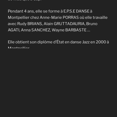
Pendant 4 ans, elle se forme à E.P.S.E DANSE à
Montpellier chez Anne-Marie PORRAS où elle travaille
avec Rudy BRIANS, Alain GRUTTADAURIA, Bruno
AGATI, Anna SANCHEZ, Wayne BARBASTE …
Elle obtient son diplôme d’État en danse Jazz en 2000 à
Montpellier.
Elle enseigne sur Nîmes et Montpellier pendant 4 ans
et fait partie de la Cie contemporaine de Noël
CADAGIANI.
Elle enseigne sur Gap à AVANT-SCENES pendant 5 ans
puis en Savoie à TROUBADOURDANSE pendant plus
de 10 ans.
En 2014, elle obtient son DU en art-thérapie.