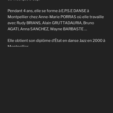
Pendant 4 ans, elle se forme à E.P.S.E DANSE à
Montpellier chez Anne-Marie PORRAS où elle travaille
avec Rudy BRIANS, Alain GRUTTADAURIA, Bruno
AGATI, Anna SANCHEZ, Wayne BARBASTE …
Elle obtient son diplôme d’État en danse Jazz en 2000 à
Montpellier.
Elle enseigne sur Nîmes et Montpellier pendant 4 ans
et fait partie de la Cie contemporaine de Noël
CADAGIANI.
Elle enseigne sur Gap à AVANT-SCENES pendant 5 ans
puis en Savoie à TROUBADOURDANSE pendant plus
de 10 ans.
En 2014, elle obtient son DU en art-thérapie.