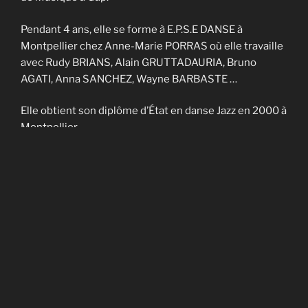
Pendant 4 ans, elle se forme à E.P.S.E DANSE à
Montpellier chez Anne-Marie PORRAS où elle travaille
avec Rudy BRIANS, Alain GRUTTADAURIA, Bruno
AGATI, Anna SANCHEZ, Wayne BARBASTE …
Elle obtient son diplôme d’État en danse Jazz en 2000 à
Montpellier.
Elle enseigne sur Nîmes et Montpellier pendant 4 ans
et fait partie de la Cie contemporaine de Noël
CADAGIANI.
Elle enseigne sur Gap à AVANT-SCENES pendant 5 ans
puis en Savoie à TROUBADOURDANSE pendant plus
de 10 ans.
En 2014, elle obtient son DU en art-thérapie.