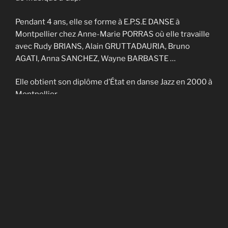
Pendant 4 ans, elle se forme à E.P.S.E DANSE à
Montpellier chez Anne-Marie PORRAS où elle travaille
avec Rudy BRIANS, Alain GRUTTADAURIA, Bruno
AGATI, Anna SANCHEZ, Wayne BARBASTE …
Elle obtient son diplôme d’État en danse Jazz en 2000 à
Montpellier.
Elle enseigne sur Nîmes et Montpellier pendant 4 ans
et fait partie de la Cie contemporaine de Noël
CADAGIANI.
Elle enseigne sur Gap à AVANT-SCENES pendant 5 ans
puis en Savoie à TROUBADOURDANSE pendant plus
de 10 ans.
En 2014, elle obtient son DU en art-thérapie.