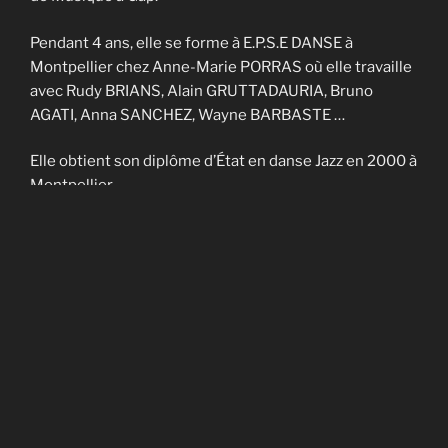
Pendant 4 ans, elle se forme à E.P.S.E DANSE à
Montpellier chez Anne-Marie PORRAS où elle travaille
avec Rudy BRIANS, Alain GRUTTADAURIA, Bruno
AGATI, Anna SANCHEZ, Wayne BARBASTE …
Elle obtient son diplôme d’État en danse Jazz en 2000 à
Montpellier.
Elle enseigne sur Nîmes et Montpellier pendant 4 ans
et fait partie de la Cie contemporaine de Noël
CADAGIANI.
Elle enseigne sur Gap à AVANT-SCENES pendant 5 ans
puis en Savoie à TROUBADOURDANSE pendant plus
de 10 ans.
En 2014, elle obtient son DU en art-thérapie.