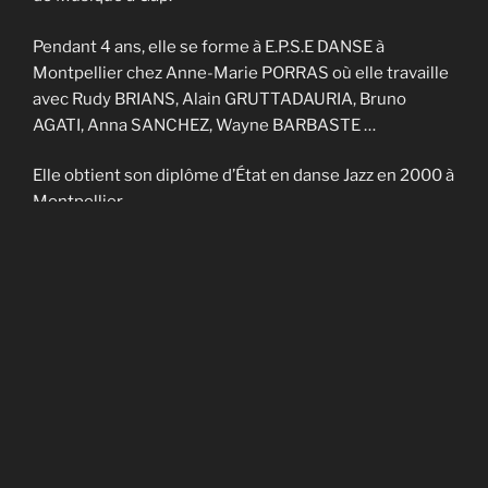
Pendant 4 ans, elle se forme à E.P.S.E DANSE à
Montpellier chez Anne-Marie PORRAS où elle travaille
avec Rudy BRIANS, Alain GRUTTADAURIA, Bruno
AGATI, Anna SANCHEZ, Wayne BARBASTE …
Elle obtient son diplôme d’État en danse Jazz en 2000 à
Montpellier.
Elle enseigne sur Nîmes et Montpellier pendant 4 ans
et fait partie de la Cie contemporaine de Noël
CADAGIANI.
Elle enseigne sur Gap à AVANT-SCENES pendant 5 ans
puis en Savoie à TROUBADOURDANSE pendant plus
de 10 ans.
En 2014, elle obtient son DU en art-thérapie.