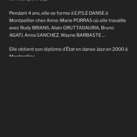
Pendant 4 ans, elle se forme à E.P.S.E DANSE à
Montpellier chez Anne-Marie PORRAS où elle travaille
avec Rudy BRIANS, Alain GRUTTADAURIA, Bruno
AGATI, Anna SANCHEZ, Wayne BARBASTE …
Elle obtient son diplôme d’État en danse Jazz en 2000 à
Montpellier.
Elle enseigne sur Nîmes et Montpellier pendant 4 ans
et fait partie de la Cie contemporaine de Noël
CADAGIANI.
Elle enseigne sur Gap à AVANT-SCENES pendant 5 ans
puis en Savoie à TROUBADOURDANSE pendant plus
de 10 ans.
En 2014, elle obtient son DU en art-thérapie.